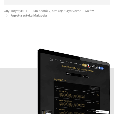
Orły Turystyki
Biura podróży, atrakcje turystyczne - Wołów
Agroturystyka Małgosia