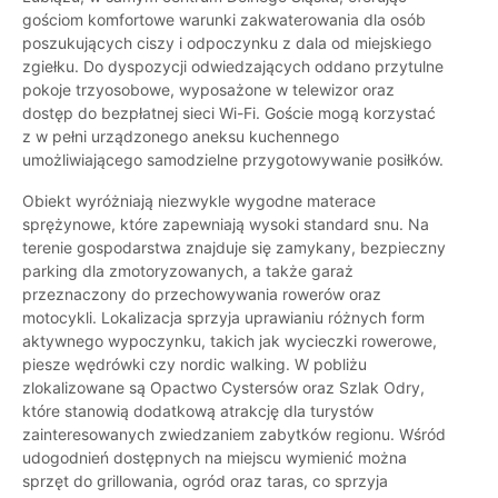
gościom komfortowe warunki zakwaterowania dla osób
poszukujących ciszy i odpoczynku z dala od miejskiego
zgiełku. Do dyspozycji odwiedzających oddano przytulne
pokoje trzyosobowe, wyposażone w telewizor oraz
dostęp do bezpłatnej sieci Wi-Fi. Goście mogą korzystać
z w pełni urządzonego aneksu kuchennego
umożliwiającego samodzielne przygotowywanie posiłków.
Obiekt wyróżniają niezwykle wygodne materace
sprężynowe, które zapewniają wysoki standard snu. Na
terenie gospodarstwa znajduje się zamykany, bezpieczny
parking dla zmotoryzowanych, a także garaż
przeznaczony do przechowywania rowerów oraz
motocykli. Lokalizacja sprzyja uprawianiu różnych form
aktywnego wypoczynku, takich jak wycieczki rowerowe,
piesze wędrówki czy nordic walking. W pobliżu
zlokalizowane są Opactwo Cystersów oraz Szlak Odry,
które stanowią dodatkową atrakcję dla turystów
zainteresowanych zwiedzaniem zabytków regionu. Wśród
udogodnień dostępnych na miejscu wymienić można
sprzęt do grillowania, ogród oraz taras, co sprzyja