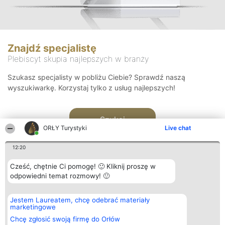
Znajdź specjalistę
Plebiscyt skupia najlepszych w branży
Szukasz specjalisty w pobliżu Ciebie? Sprawdź naszą
wyszukiwarkę. Korzystaj tylko z usług najlepszych!
Szukaj
ORŁY Turystyki
Live chat
12:20
Cześć, chętnie Ci pomogę! 🙂 Kliknij proszę w
odpowiedni temat rozmowy! 🙂
Organizator plebiscytu
Plebiscyt
Kontakt
Jestem Laureatem, chcę odebrać materiały
Bright Side Solutions sp. z o.
Laureaci
Kontakt
marketingowe
o. sp. k.
Lista
ul. Ruska 22
wszystkich
Chcę zgłosić swoją firmę do Orłów
Wrocław 50-079
Laureatów