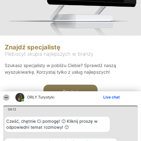
Znajdź specjalistę
Plebiscyt skupia najlepszych w branży
Szukasz specjalisty w pobliżu Ciebie? Sprawdź naszą
wyszukiwarkę. Korzystaj tylko z usług najlepszych!
Szukaj
ORŁY Turystyki
Live chat
04:12
Cześć, chętnie Ci pomogę! 🙂 Kliknij proszę w
odpowiedni temat rozmowy! 🙂
Organizator plebiscytu
Plebiscyt
Kontakt