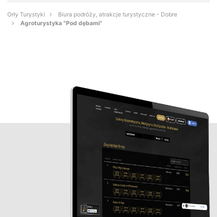
Orły Turystyki
Biura podróży, atrakcje turystyczne - Dobre
Agroturystyka "Pod dębami"