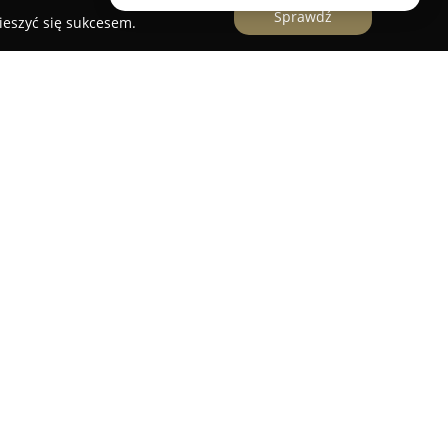
Sprawdź
ieszyć się sukcesem.
 Kaszub, we wsi Luboń,
Agroturystyka Pod
oczynkowy otoczony przyrodą. Usytuowana w
holskich, oferuje gościom możliwość odpoczynku
elaks w spokojnym otoczeniu. Na terenie rozległej
w, znajdują się komfortowe całoroczne domki
tu jest własna hodowla pstrągów, zapewniająca
z możliwością smażenia, grillowania bądź
towywanych na miejscu. To wyjątkowa okazja do
w. W okolicy dominują możliwości aktywnego