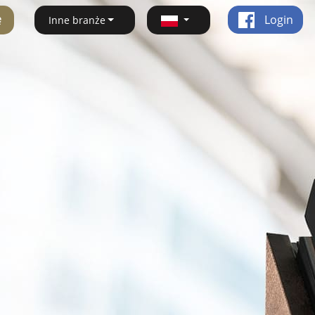
ę
Login
Inne branże