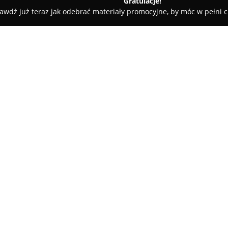
Gratulacje!
awdź już teraz jak odebrać materiały promocyjne, by móc w pełni c
e - Lipnica
Agroturystyka Pod Pstrągiem
O firmie:
Położona w malowniczej części
Pstrągiem
stanowi obiekt wyp
pobliżu Bytowa oraz Borów Tuc
z dala od miejskiego hałasu i r
Pokaż więcej >>
posiadłości, w otoczeniu stawó
letniskowe z kominkiem.
Charakterystyczną cechą obiek
świeże ryby prosto ze stawu – 
spożywania wędzonych, przygo
degustacji regionalnych potra