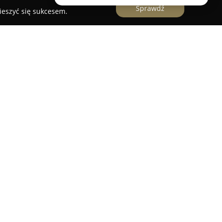
Sprawdź
ieszyć się sukcesem.
terenach Ponidzia, funkcjonuje
Agroturystyka
esowana do osób ceniących bliski kontakt z
nek. Lokalizacja przy malowniczej rzece Nida
 kajakowych, które stanowią istotny element
pozycję dla osób szukających ucieczki od
h zanurzyć się w spokojnym, wiejskim otoczeniu.
wno przytulne pokoje, jak i rozległe pole
 potrzeby zwolenników nocowania pod namiotem,
 kamperze. Poza możliwością skorzystania ze
tereny sprzyjają pieszym wycieczkom i innym