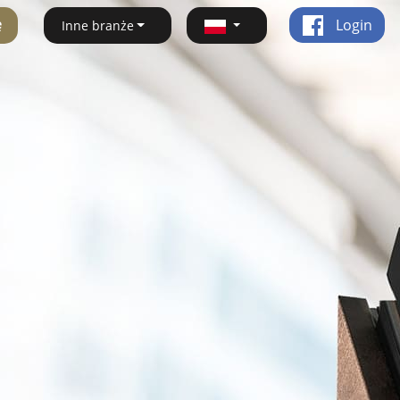
ę
Login
Inne branże