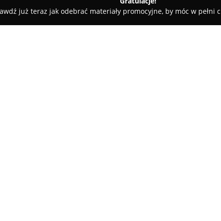
Gratulacje!
awdź już teraz jak odebrać materiały promocyjne, by móc w pełni c
e - Złota
Agroturystyka Przy Chroberskiej Nidzie
zie
O firmie:
W Chroberzu, na malowniczych 
Przy Chroberskiej Nidzie
, adr
przyrodą oraz aktywny wypoczy
umożliwia organizację spływów
Pokaż więcej >>
oferty. Ten obiekt stanowi pro
miejskiego zgiełku i pragnącyc
Oferta noclegowa obejmuje zaró
biwakowe, które odpowiada na
w przyczepie kempingowej bądź
spływów kajakowych, tutejsze 