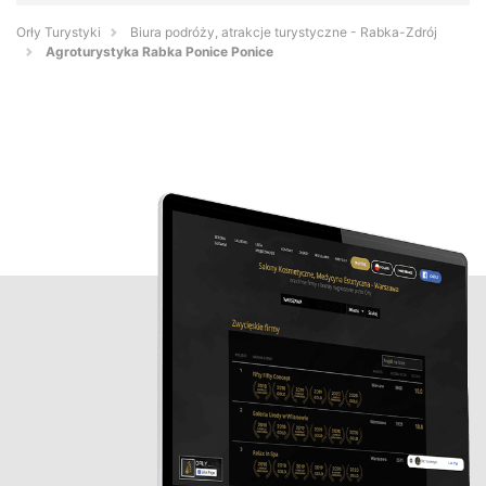
Orły Turystyki
Biura podróży, atrakcje turystyczne - Rabka-Zdrój
Agroturystyka Rabka Ponice Ponice