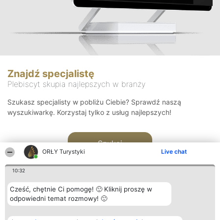
Znajdź specjalistę
Plebiscyt skupia najlepszych w branży
Szukasz specjalisty w pobliżu Ciebie? Sprawdź naszą
wyszukiwarkę. Korzystaj tylko z usług najlepszych!
Szukaj
ORŁY Turystyki
Live chat
10:32
Cześć, chętnie Ci pomogę! 🙂 Kliknij proszę w
odpowiedni temat rozmowy! 🙂
Organizator plebiscytu
Plebiscyt
Kontakt