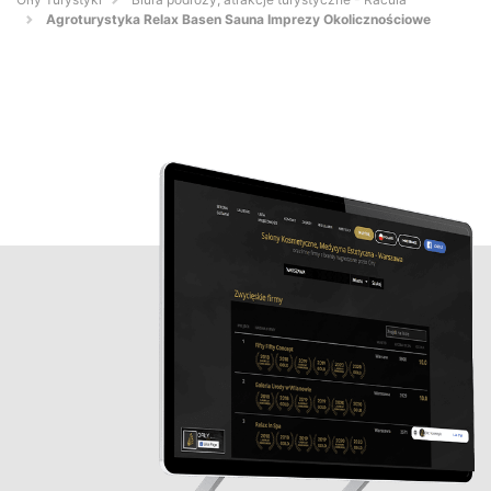
Agroturystyka Relax Basen Sauna Imprezy Okolicznościowe