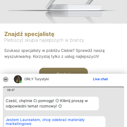
Znajdź specjalistę
Plebiscyt skupia najlepszych w branży
Szukasz specjalisty w pobliżu Ciebie? Sprawdź naszą
wyszukiwarkę. Korzystaj tylko z usług najlepszych!
Szukaj
ORŁY Turystyki
Live chat
08:47
Cześć, chętnie Ci pomogę! 🙂 Kliknij proszę w
odpowiedni temat rozmowy! 🙂
Organizator plebiscytu
Plebiscyt
Kontakt
Jestem Laureatem, chcę odebrać materiały
Bright Side Solutions sp. z o.
Laureaci
Kontakt
marketingowe
o. sp. k.
Lista