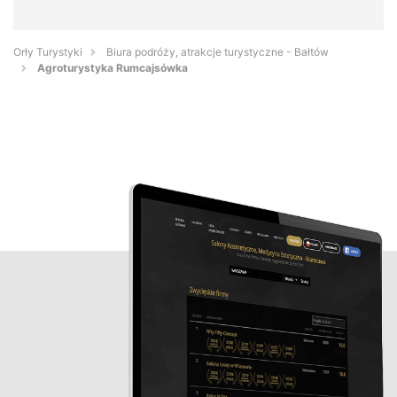
Orły Turystyki
Biura podróży, atrakcje turystyczne - Bałtów
Agroturystyka Rumcajsówka