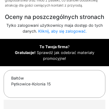
gospodarstwa oraz miód z pasieki, co stanowi dodatkową
atrakcję dla gości ceniących kontakt z przyrodą.
Oceny na poszczególnych stronach
Tylko zalogowani użytkownicy maja dostęp do tych
danych.
Kliknij, aby się zalogować.
To Twoja firma
?
Gratulacje!
Sprawdź jak odebrać materiały
promocyjne!
Bałtów
Pętkowice-Kolonia 15