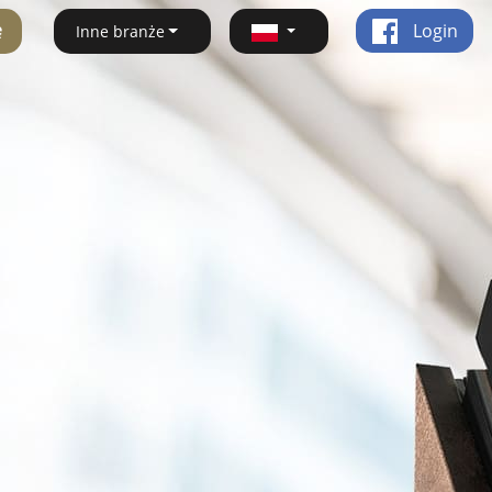
ę
Login
Inne branże