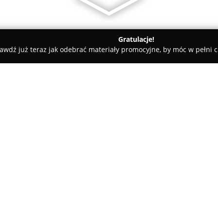
Gratulacje!
awdź już teraz jak odebrać materiały promocyjne, by móc w pełni c
ne - Rzeczenica
Trzmielewo Agroturystyka
O firmie:
Trzmielewo Agroturystyka
zna
Trzmielewo, należącej do gmin
kontakt z naturą, pozwalając g
się w spokojnej, wiejskiej atm
Pokaż więcej >>
dla osób poszukujących oderwa
doświadczenia prozdrowotnego