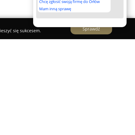
Chcę zgłosić swoją firmę do Orłów
Mam inną sprawę
Sprawdź
ieszyć się sukcesem.
jduje się w malowniczej miejscowości
y Rzeczenica na Pomorzu. Miejsce to oferuje
ościom odpocząć od zgiełku miasta i zrelaksować
osferze. Obiekt stanowi odpowiednią propozycję
nia od codzienności oraz możliwości
 wpływu czystego powietrza.