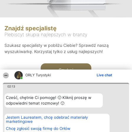
Znajdź specjalistę
Plebiscyt skupia najlepszych w branży
Szukasz specjalisty w pobliżu Ciebie? Sprawdź naszą
wyszukiwarkę. Korzystaj tylko z usług najlepszych!
Szukaj
ORŁY Turystyki
Live chat
02:13
Cześć, chętnie Ci pomogę! 🙂 Kliknij proszę w
odpowiedni temat rozmowy! 🙂
Organizator plebiscytu
Plebiscyt
Kontakt
Jestem Laureatem, chcę odebrać materiały
Bright Side Solutions sp. z o.
Laureaci
Kontakt
marketingowe
o. sp. k.
Lista
ul. Ruska 22
wszystkich
Chcę zgłosić swoją firmę do Orłów
Wrocław 50-079
Laureatów