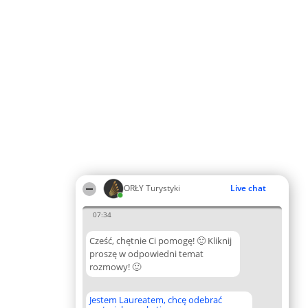
ORŁY Turystyki
Live chat
07:34
Cześć, chętnie Ci pomogę! 🙂 Kliknij
proszę w odpowiedni temat
rozmowy! 🙂
Jestem Laureatem, chcę odebrać