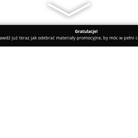
Gratulacje!
awdź już teraz jak odebrać materiały promocyjne, by móc w pełni c
ne - Masłów
Agroturystyka "U Dyzia"
O firmie:
Agroturystyka U Dyzia
znajduj
Świętokrzyskich, w regionie c
pięknem. Otaczają ją lasy, stru
wypoczynku z dala od wielkomi
Pokaż więcej >>
trzy całoroczne domki, każdy p
wyposażone w funkcjonalne kuc