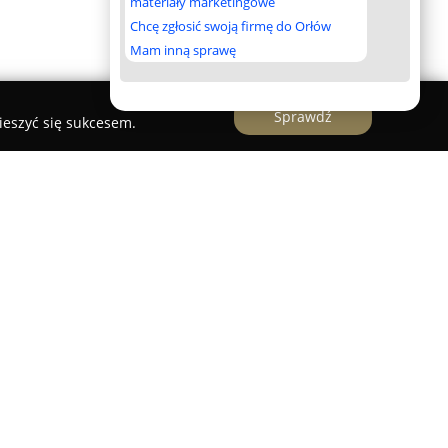
materiały marketingowe
Chcę zgłosić swoją firmę do Orłów
Mam inną sprawę
Sprawdź
ieszyć się sukcesem.
e się w Ciekotach, u podnóża Gór
harakteryzującym się spokojem oraz przyrodniczym
myki i rozległe łąki, tworząc dogodne warunki do
ejskiego gwaru. Na terenie obiektu dostępne są
rzeznaczony dla sześciu do ośmiu osób,
hnie, przytulne salony z kominkami oraz