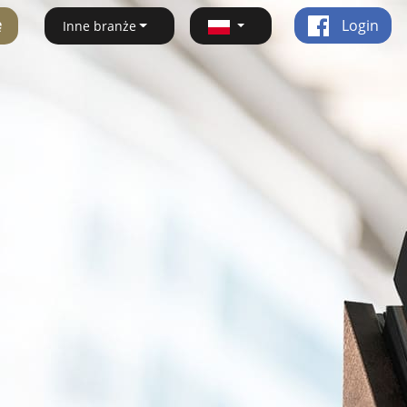
ę
Login
Inne branże