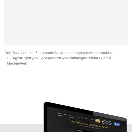
Orły Turystyki
Biura podróży, atrakcje turystyczne - Lanckorona
Agroturystyka - gospodarstwo edukacyjno-zielarskie " U
Maciejowej"