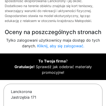
sposobność eksplorowania Lanckorony i jej okolic.
Dodatkowo na terenie obiektu znajduje się kort tenisowy,
stwarzający warunki do rekreacji i aktywności fizycznej.
Gospodarstwo stawia na model ekoturystyczny, łącząc
edukację z relaksem w otoczeniu krajobrazu Małopolski.
Oceny na poszczególnych stronach
Tylko zalogowani użytkownicy maja dostęp do tych
danych.
Kliknij, aby się zalogować.
To Twoja firma
?
Gratulacje!
Sprawdź jak odebrać materiały
promocyjne!
Lanckorona
Jastrzębia 171