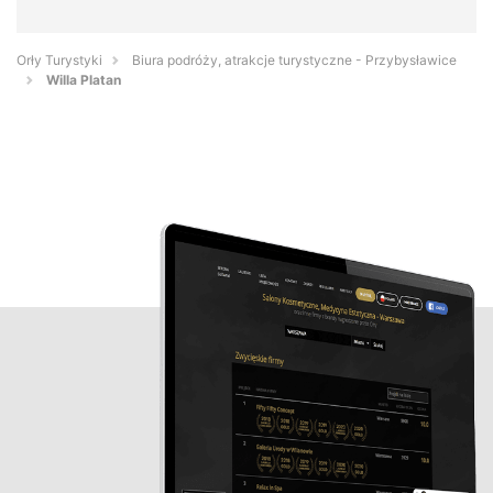
Orły Turystyki
Biura podróży, atrakcje turystyczne - Przybysławice
Willa Platan