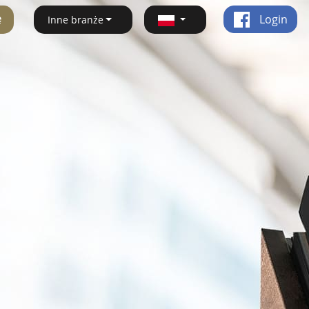
ę
Login
Inne branże