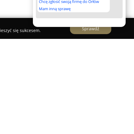
Chcę zgłosić swoją firmę do Orłów
Mam inną sprawę
Sprawdź
ieszyć się sukcesem.
ona w Mielenku to malowniczy obiekt, który
la osób poszukujących ciszy oraz kontaktu z
izowane jest na rozległym, dwuhektarowym
posażonym w zarybiony staw, tworząc niezwykłą
nkowi.
ono dwa duże, w pełni wyposażone domy, które