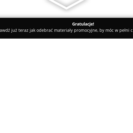
Gratulacje!
awdź już teraz jak odebrać materiały promocyjne, by móc w pełni c
ne - Mogilno
Agroturystyka Blejówka
O firmie:
Agroturystyka Blejówka
położ
stanowi doskonałą propozycję d
przyrodą. Gospodarstwo zlokal
obszarze otoczonym lasem i wy
Pokaż więcej >>
atmosferę sprzyjającą wypoczy
Do dyspozycji gości przeznacz