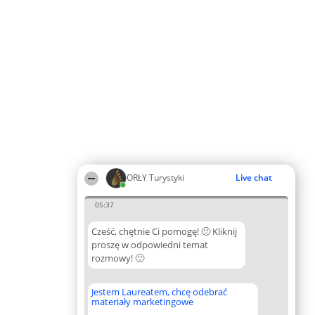
ORŁY Turystyki
Live chat
05:37
Cześć, chętnie Ci pomogę! 🙂 Kliknij
proszę w odpowiedni temat
rozmowy! 🙂
Jestem Laureatem, chcę odebrać
materiały marketingowe