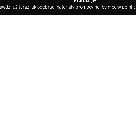
Gratulacje!
awdź już teraz jak odebrać materiały promocyjne, by móc w pełni c
ne - Hołowczyce-Kolonia
Agroturystyka W Zabużu Noclegi nad
ad Bugiem Domki
O firmie:
Obiekt zlokalizowany w malown
Przełom Bugu wyróżnia się atr
sąsiedztwem lasu, co sprzyja 
gospodarstwa można znaleźć k
z których jeden został dostoso
Pokaż więcej >>
wózkach inwalidzkich oraz prz
Wszystkie domki wyposażone są
temperatury przez cały rok.
Agroturystyka w Zabużu
zapew
ogród przystosowany do grillow