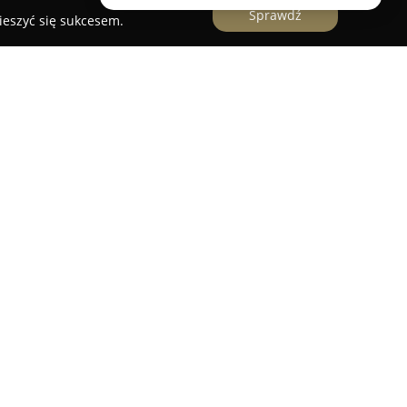
Sprawdź
ieszyć się sukcesem.
 Bugiem Domki Wczasy
iczym rejonie Parku Krajobrazowego Podlaski
akcyjnym położeniem w pobliżu rzeki Bug oraz
wypoczynkowi w harmonii z naturą. Na terenie
omfortowe domki przeznaczone dla sześciu osób,
wany do potrzeb osób poruszających się na
ytulny pokój dwuosobowy z oddzielnym wejściem.
 w kominki, umożliwiając utrzymanie przyjemnej
nia także miejsca do parkowania, przestronny
ania i rozpalania ognisk. Dla osób aktywnych