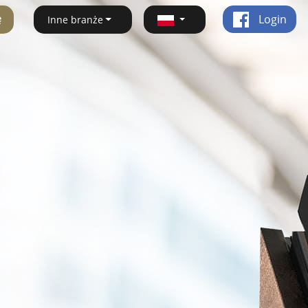
ę
Login
Inne branże