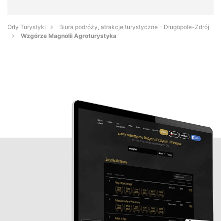
Orły Turystyki
Biura podróży, atrakcje turystyczne - Długopole-Zdrój
Wzgórze Magnolii Agroturystyka