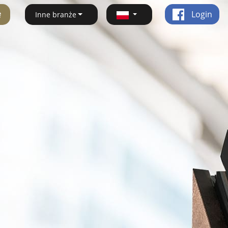
ę
Login
Inne branże