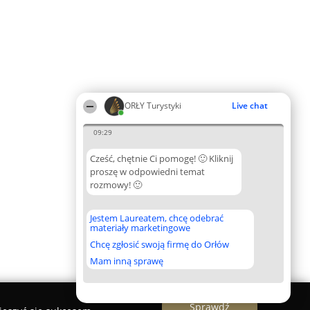
ORŁY Turystyki
Live chat
09:29
Cześć, chętnie Ci pomogę! 🙂 Kliknij
proszę w odpowiedni temat
rozmowy! 🙂
Jestem Laureatem, chcę odebrać
materiały marketingowe
Chcę zgłosić swoją firmę do Orłów
Mam inną sprawę
Sprawdź