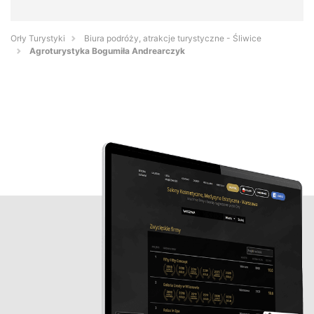
Orły Turystyki
Biura podróży, atrakcje turystyczne - Śliwice
Agroturystyka Bogumiła Andrearczyk