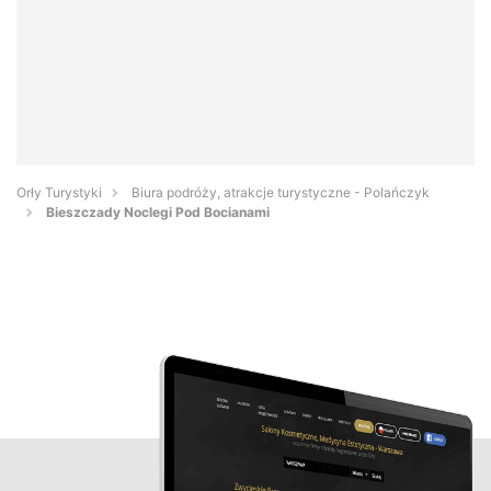
Orły Turystyki
Biura podróży, atrakcje turystyczne - Polańczyk
Bieszczady Noclegi Pod Bocianami