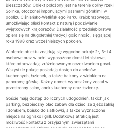
Bieszczadów. Obiekt położony jest na terenie doliny rzeki
Solinka, otoczonej imponującymi pasmami górskimi, w
pobliżu Ciśniańsko-Wetlińskiego Parku Krajobrazowego,
umożliwiając bliski kontakt z naturą i podziwianie
wyjątkowych krajobrazów. Działalność przedsiębiorstwa
opiera się na długoletniej tradycji gościnności, sięgającej
roku 1998 oraz wcześniejszych pokoleń.
W ofercie obiektu znajdują się wygodne pokoje 2-, 3- i 4-
osobowe oraz w pełni wyposażone domki letniskowe,
które odpowiadają zróżnicowanym oczekiwaniom gości.
Wszystkie pokoje posiadają dostęp do aneksów
kuchennych, łazienek, a także balkony z widokiem na
panoramę górską. Każdy domek wyposażony został w
przestronny salon, aneks kuchenny oraz łazienkę.
Goście mają dostęp do licznych udogodnień, takich jak
parking, bezpieczny plac zabaw dla dzieci ze zjeżdżalnią
i domkiem, boisko do siatkówki, a także wyznaczone
miejsca na ognisko i grill. Dodatkową atrakcją jest
możliwość kontaktu z przyjaznymi zwierzętami