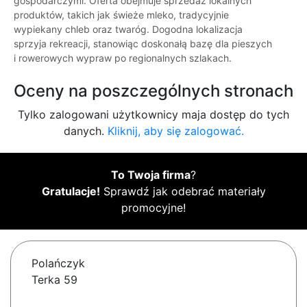
gospodarczymi. Oferta obejmuje sprzedaż lokalnych
produktów, takich jak świeże mleko, tradycyjnie
wypiekany chleb oraz twaróg. Dogodna lokalizacja
sprzyja rekreacji, stanowiąc doskonałą bazę dla pieszych
i rowerowych wypraw po regionalnych szlakach.
Oceny na poszczególnych stronach
Tylko zalogowani użytkownicy maja dostęp do tych
danych.
Kliknij, aby się zalogować.
To Twoja firma
?
Gratulacje!
Sprawdź jak odebrać materiały
promocyjne!
Polańczyk
Terka 59