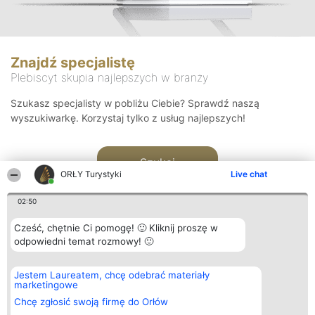
Znajdź specjalistę
Plebiscyt skupia najlepszych w branży
Szukasz specjalisty w pobliżu Ciebie? Sprawdź naszą
wyszukiwarkę. Korzystaj tylko z usług najlepszych!
Szukaj
ORŁY Turystyki
Live chat
02:50
Cześć, chętnie Ci pomogę! 🙂 Kliknij proszę w
odpowiedni temat rozmowy! 🙂
Organizator plebiscytu
Plebiscyt
Kontakt
Jestem Laureatem, chcę odebrać materiały
Bright Side Solutions sp. z o.
Laureaci
Kontakt
marketingowe
o. sp. k.
Lista
ul. Ruska 22
wszystkich
Chcę zgłosić swoją firmę do Orłów
Wrocław 50-079
Laureatów