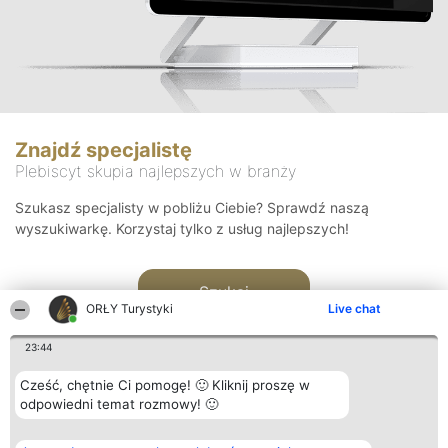
Znajdź specjalistę
Plebiscyt skupia najlepszych w branży
Szukasz specjalisty w pobliżu Ciebie? Sprawdź naszą
wyszukiwarkę. Korzystaj tylko z usług najlepszych!
Szukaj
ORŁY Turystyki
Live chat
23:44
Cześć, chętnie Ci pomogę! 🙂 Kliknij proszę w
odpowiedni temat rozmowy! 🙂
Organizator plebiscytu
Plebiscyt
Kontakt