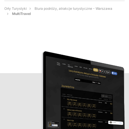
Orły Turystyki
Biura podróży, atrakcje turystyczne - Warszawa
MultiTravel