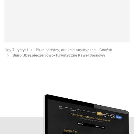
Orły Turystyki
Biura podróży, atrakcje turystyczne - Gdańsk
Biuro Ubezpieczeniowo-Turystyczne Paweł Sosnowy