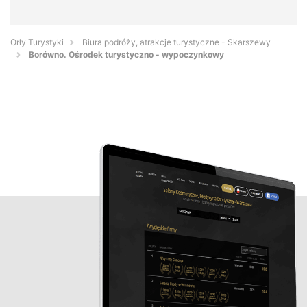
Orły Turystyki
Biura podróży, atrakcje turystyczne - Skarszewy
Borówno. Ośrodek turystyczno - wypoczynkowy