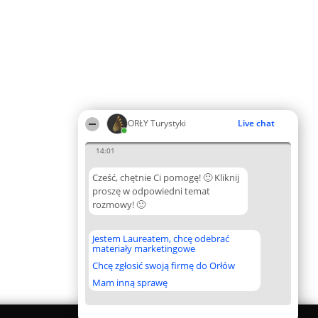
ORŁY Turystyki
Live chat
14:01
Cześć, chętnie Ci pomogę! 🙂 Kliknij
proszę w odpowiedni temat
rozmowy! 🙂
Jestem Laureatem, chcę odebrać
materiały marketingowe
Chcę zgłosić swoją firmę do Orłów
Mam inną sprawę