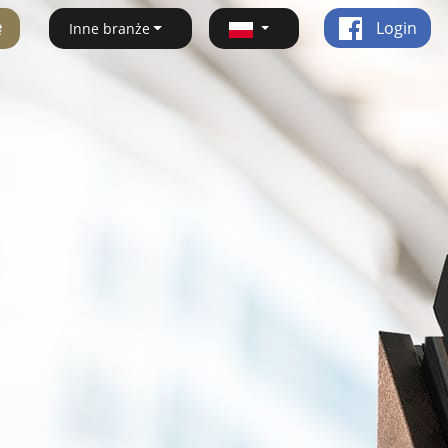
ę
Login
Inne branże