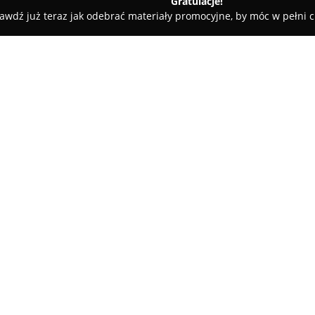
Gratulacje!
awdź już teraz jak odebrać materiały promocyjne, by móc w pełni c
e - Ostrołęka
Chata Kurpiasy domek letniskowy
O firmie:
Chata Kurpiasy
stanowi charak
agroturystyki, usytuowany na 
miejscowości Dzbenin, około 7 
oferuje tradycyjny, parterowy d
Pokaż więcej >>
przeznaczony dla siedmiu osób
Otoczenie to 26-arowa, ogrodz
intymność oraz bezpośredni dos
wody. Wśród udogodnień dla od
boisko do siatkówki, a także p
idealny dla rodzin z dziećmi. 