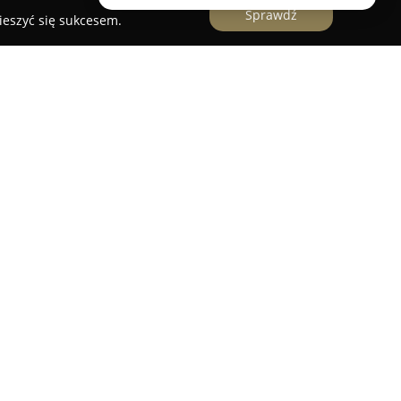
Sprawdź
ieszyć się sukcesem.
terystyczny obiekt na mazowieckiej mapie
wysokim brzegu rzeki Narew w malowniczej
km od Ostrołęki i 120 km od Warszawy. Obiekt
om kurpiowski z bala, utrzymany w stylu retro i
.
ona działka gwarantująca bezpieczeństwo,
tęp do rzeki – jedynie trzy metry dzielą dom od
wiedzających znajdują się kajak, rowery oraz
lac zabaw i obszerny trawnik wypoczynkowy
Wnętrze domu, o powierzchni 80 m², obejmuje