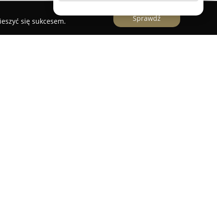
Sprawdź
ieszyć się sukcesem.
owniczej miejscowości Łomnica-Zdrój, stanowi
gowe mieszczące się w zabytkowym, drewnianym
i. Ten pensjonat wyróżnia się nie tylko
także atmosferą przesyconą lokalną tradycją.
y, przyjazny nastrój oraz unikalne cechy obiektu,
 nowoczesnych hoteli czy standardowych
zyste wnętrza cieszą się uznaniem ze względu na
iani za życzliwość oraz pomocne nastawienie, co