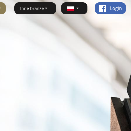
ę
Login
Inne branże