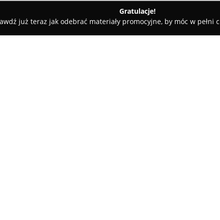
Gratulacje!
awdź już teraz jak odebrać materiały promocyjne, by móc w pełni c
ne - Piwniczna-Zdrój
Cisówka
O firmie:
Cisówka
, zlokalizowana w mal
niepowtarzalne miejsce nocle
domu o ponad stuletniej histori
klimatycznym charakterem, ale 
Pokaż więcej >>
Goście zwracają uwagę na ciepł
które stanowią kontrast wobec
apartamentów. Przestronne i c
estetyczny wystrój.
Gospodarze z Cisówki są docen