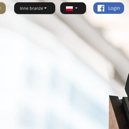
ę
Login
Inne branże