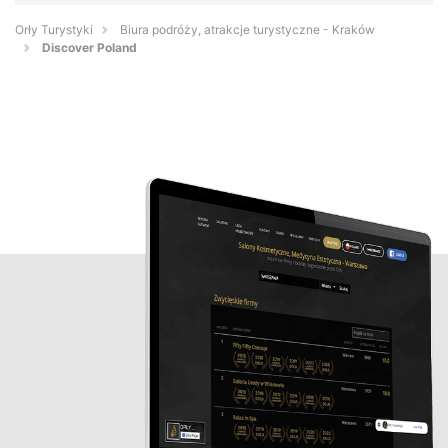
Orły Turystyki
Biura podróży, atrakcje turystyczne - Kraków
Discover Poland