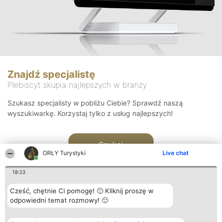
Znajdź specjalistę
Plebiscyt skupia najlepszych w branży
Szukasz specjalisty w pobliżu Ciebie? Sprawdź naszą
wyszukiwarkę. Korzystaj tylko z usług najlepszych!
Szukaj
ORŁY Turystyki
Live chat
18:23
Cześć, chętnie Ci pomogę! 🙂 Kliknij proszę w
odpowiedni temat rozmowy! 🙂
Organizator plebiscytu
Plebiscyt
Kontakt