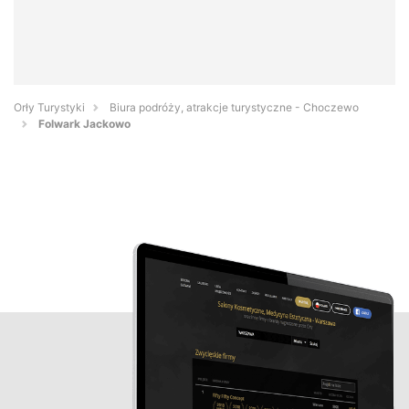
Orły Turystyki
Biura podróży, atrakcje turystyczne - Choczewo
Folwark Jackowo