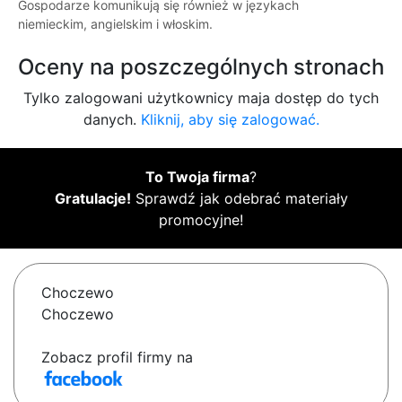
Gospodarze komunikują się również w językach
niemieckim, angielskim i włoskim.
Oceny na poszczególnych stronach
Tylko zalogowani użytkownicy maja dostęp do tych
danych.
Kliknij, aby się zalogować.
To Twoja firma
?
Gratulacje!
Sprawdź jak odebrać materiały
promocyjne!
Choczewo
Choczewo
Zobacz profil firmy na