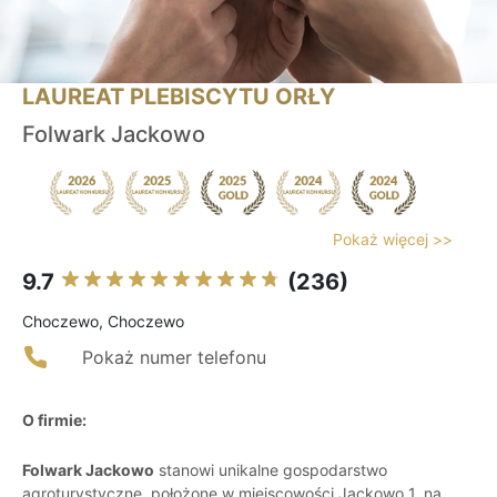
LAUREAT PLEBISCYTU ORŁY
Folwark Jackowo
Pokaż więcej >>
9.7
(236)
Choczewo, Choczewo
Pokaż numer telefonu
O firmie:
Folwark Jackowo
stanowi unikalne gospodarstwo
agroturystyczne, położone w miejscowości Jackowo 1, na