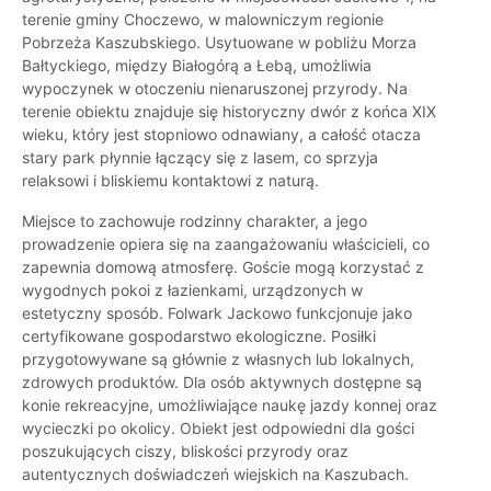
terenie gminy Choczewo, w malowniczym regionie
Pobrzeża Kaszubskiego. Usytuowane w pobliżu Morza
Bałtyckiego, między Białogórą a Łebą, umożliwia
wypoczynek w otoczeniu nienaruszonej przyrody. Na
terenie obiektu znajduje się historyczny dwór z końca XIX
wieku, który jest stopniowo odnawiany, a całość otacza
stary park płynnie łączący się z lasem, co sprzyja
relaksowi i bliskiemu kontaktowi z naturą.
Miejsce to zachowuje rodzinny charakter, a jego
prowadzenie opiera się na zaangażowaniu właścicieli, co
zapewnia domową atmosferę. Goście mogą korzystać z
wygodnych pokoi z łazienkami, urządzonych w
estetyczny sposób. Folwark Jackowo funkcjonuje jako
certyfikowane gospodarstwo ekologiczne. Posiłki
przygotowywane są głównie z własnych lub lokalnych,
zdrowych produktów. Dla osób aktywnych dostępne są
konie rekreacyjne, umożliwiające naukę jazdy konnej oraz
wycieczki po okolicy. Obiekt jest odpowiedni dla gości
poszukujących ciszy, bliskości przyrody oraz
autentycznych doświadczeń wiejskich na Kaszubach.