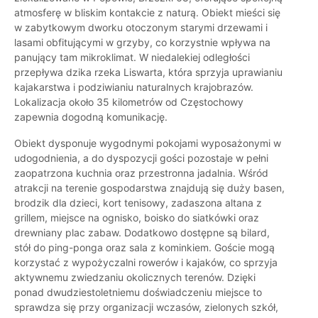
atmosferę w bliskim kontakcie z naturą. Obiekt mieści się
w zabytkowym dworku otoczonym starymi drzewami i
lasami obfitującymi w grzyby, co korzystnie wpływa na
panujący tam mikroklimat. W niedalekiej odległości
przepływa dzika rzeka Liswarta, która sprzyja uprawianiu
kajakarstwa i podziwianiu naturalnych krajobrazów.
Lokalizacja około 35 kilometrów od Częstochowy
zapewnia dogodną komunikację.
Obiekt dysponuje wygodnymi pokojami wyposażonymi w
udogodnienia, a do dyspozycji gości pozostaje w pełni
zaopatrzona kuchnia oraz przestronna jadalnia. Wśród
atrakcji na terenie gospodarstwa znajdują się duży basen,
brodzik dla dzieci, kort tenisowy, zadaszona altana z
grillem, miejsce na ognisko, boisko do siatkówki oraz
drewniany plac zabaw. Dodatkowo dostępne są bilard,
stół do ping-ponga oraz sala z kominkiem. Goście mogą
korzystać z wypożyczalni rowerów i kajaków, co sprzyja
aktywnemu zwiedzaniu okolicznych terenów. Dzięki
ponad dwudziestoletniemu doświadczeniu miejsce to
sprawdza się przy organizacji wczasów, zielonych szkół,