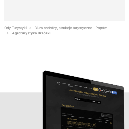
Orły Turystyki
Biura podróży, atrakcje turystyczne - Popów
Agroturystyka Brzózki