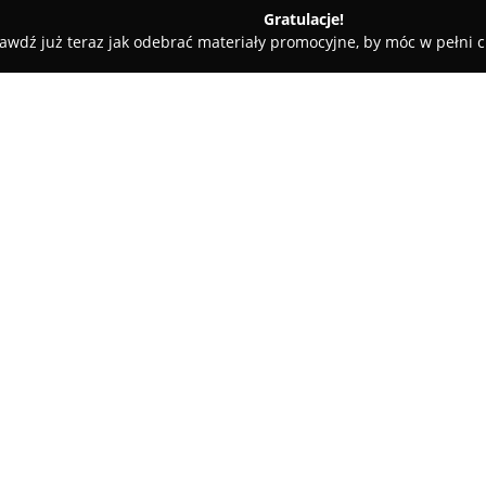
Gratulacje!
awdź już teraz jak odebrać materiały promocyjne, by móc w pełni c
ne - Będzino
Dworek Zacisze
O firmie:
Dworek Zacisze
stanowi malow
Strzeżenicach, usytuowane w sp
Mielna i wybrzeża. Oferta tego
ciszy, relaksu oraz wypoczynku
Obiekt dysponuje komfortowymi 
wyposażonymi w telewizory. Po
udogodnień, takich jak park gri
dzieci i bezpieczny parking. D
kuchnia z lodówką.