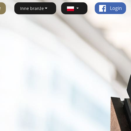
ę
Login
Inne branże