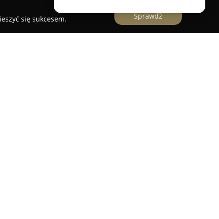
Sprawdź
ieszyć się sukcesem.
niczo położone gospodarstwo agroturystyczne w
okojnej okolicy nadmorskiej, kilka kilometrów od
 miejsca skierowana jest do osób poszukujących
 w przyjaznej, domowej atmosferze.
pokojami 2-, 3-, 4- i 5-osobowymi,
siadłość udostępnia swoim gościom szereg
llowy, boisko do gry w piłkę nożną, plac zabaw dla
o dyspozycji gości znajduje się również wspólna