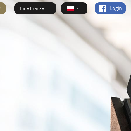
ę
Login
Inne branże