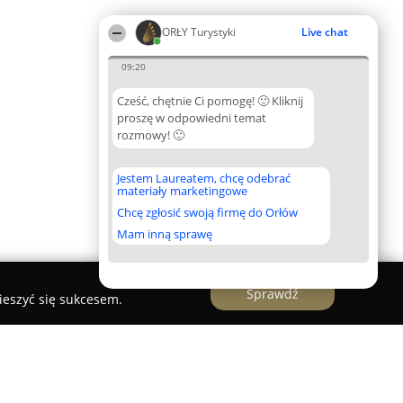
ORŁY Turystyki
Live chat
09:20
Cześć, chętnie Ci pomogę! 🙂 Kliknij
proszę w odpowiedni temat
rozmowy! 🙂
Jestem Laureatem, chcę odebrać
materiały marketingowe
Chcę zgłosić swoją firmę do Orłów
Mam inną sprawę
Sprawdź
ieszyć się sukcesem.