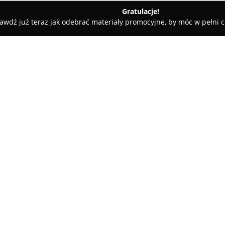
Gratulacje!
awdź już teraz jak odebrać materiały promocyjne, by móc w pełni c
ne - Tęgoborze
Agroturystyka Nad Zatoczką
O firmie:
W miejscowości Tęgoborze, w o
jest
Agroturystyka Nad Zatoc
przy Jeziorze Rożnowskim, zap
naturalnych uroków jeziora ora
Pokaż więcej >>
atrakcyjne miejsce wypoczynku
oderwania się od codziennego z
komfortowe warunki noclegowe
umożliwiającej samodzielne prz
do dyspozycji wypoczywających