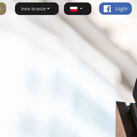
ę
Login
Inne branże