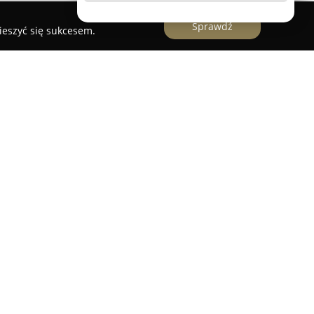
Sprawdź
ieszyć się sukcesem.
toczeniu malowniczych krajobrazów, położone
zką
. Obiekt ten zlokalizowany jest bezpośrednio
ewniając gościom możliwość korzystania z
z łatwy dostęp do jego brzegu. Stanowi
 dla osób poszukujących kontaktu z przyrodą i
giełku miasta. Atutem agroturystyki są
 oraz dostępność wspólnej kuchni
ygotowywanie posiłków, a także sala telewizyjna
.