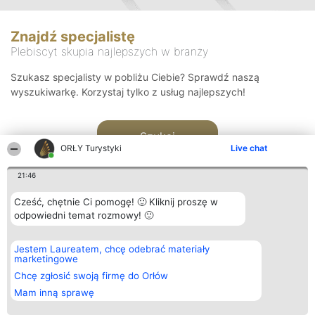
Znajdź specjalistę
Plebiscyt skupia najlepszych w branży
Szukasz specjalisty w pobliżu Ciebie? Sprawdź naszą
wyszukiwarkę. Korzystaj tylko z usług najlepszych!
Szukaj
ORŁY Turystyki
Live chat
21:46
Cześć, chętnie Ci pomogę! 🙂 Kliknij proszę w
odpowiedni temat rozmowy! 🙂
Organizator plebiscytu
Plebiscyt
Kontakt
Jestem Laureatem, chcę odebrać materiały
Bright Side Solutions sp. z o.
Laureaci
Kontakt
marketingowe
o. sp. k.
Lista
ul. Ruska 22
wszystkich
Chcę zgłosić swoją firmę do Orłów
Wrocław 50-079
Laureatów
Mam inną sprawę
KRS 0000749100 | Regon
Zasady
381313360 | NIP 8943132676
Regulamin
+48 508 492 400
Polityka