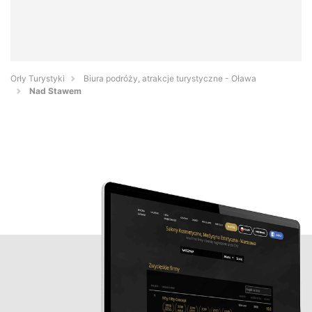
Orły Turystyki
Biura podróży, atrakcje turystyczne - Oława
Nad Stawem