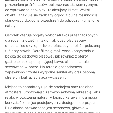
położeniem pośród lasów, pól oraz nad stawem rybnym,
co wprowadza spokojny i relaksujący klimat. Wokół
obiektu znajduje się zadbany ogród z bujną roślinnością,
stanowiący dogodną przestrzeń do odpoczynku na łonie
natury.
Ośrodek oferuje bogaty wybór atrakcji przeznaczonych
dla rodzin z dziećmi, takich jak duży plac zabaw,
dmuchaniec czy kąpielisko z piaszczystą plażą położoną
tuż przy stawie. Dorośli mają możliwość korzystania z
boiska do siatkówki plażowej, jak również z oferty
gastronomicznej obejmującej kawę, ciasta i napoje
serwowane w barze. Na terenie gospodarstwa
zapewniono czyste i wygodne sanitariaty oraz osobną
strefę chillout sprzyjającą wyciszeniu.
Miejsce to charakteryzuje się spokojem oraz rodzinną
atmosferą, umożliwiając zarówno aktywną rekreację, jak i
relaks w otoczeniu natury. Miłośnicy karawaningu mogą
korzystać z miejsc postojowych z dostępem do prądu.
Działalność prowadzona jest sezonowo, głównie w