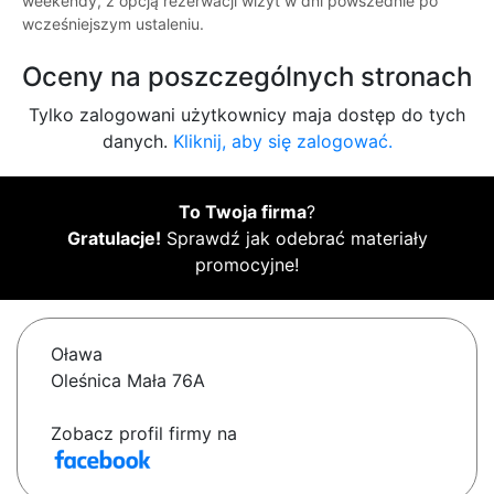
weekendy, z opcją rezerwacji wizyt w dni powszednie po
wcześniejszym ustaleniu.
Oceny na poszczególnych stronach
Tylko zalogowani użytkownicy maja dostęp do tych
danych.
Kliknij, aby się zalogować.
To Twoja firma
?
Gratulacje!
Sprawdź jak odebrać materiały
promocyjne!
Oława
Oleśnica Mała 76A
Zobacz profil firmy na