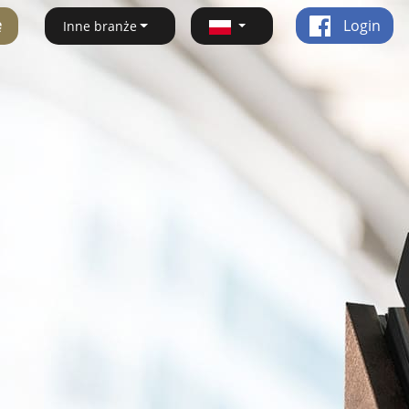
ę
Login
Inne branże