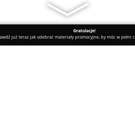
Gratulacje!
awdź już teraz jak odebrać materiały promocyjne, by móc w pełni c
ne - Smołdzino
Słowiński Dwór
O firmie:
Słowiński Dwór
to obiekt agro
Smołdzińskim Lesie, niedaleko 
Narodowym. Miejsce to wyróżni
natury, oferując gościom komfo
Pokaż więcej >>
przyrodniczych. Odległość trz
zainteresowanym wypoczynkie