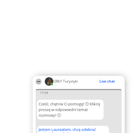
ORŁY Turystyki
Live chat
17:29
Cześć, chętnie Ci pomogę! 🙂 Kliknij
proszę w odpowiedni temat
rozmowy! 🙂
Jestem Laureatem, chcę odebrać