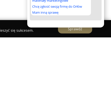
materiały marketingowe
Chcę zgłosić swoją firmę do Orłów
Mam inną sprawę
Sprawdź
ieszyć się sukcesem.
turystyczny położony w malowniczym
Smołdzina, tuż przy Słowińskim Parku
a się spokojnym otoczeniem i dostępnością do
rtowe zakwaterowanie w pobliżu licznych atrakcji
ech kilometrów do morza sprzyja osobom
m na wybrzeżu i podziwianiem nadmorskich