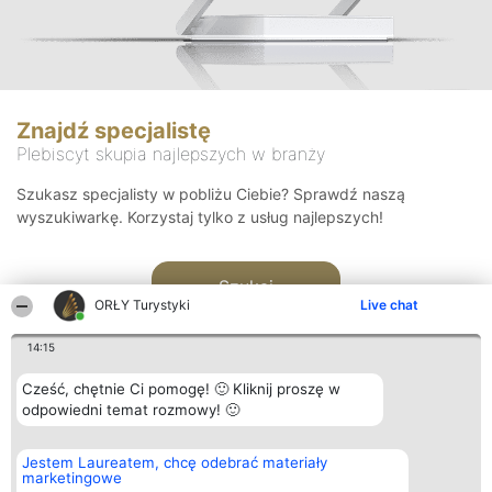
Znajdź specjalistę
Plebiscyt skupia najlepszych w branży
Szukasz specjalisty w pobliżu Ciebie? Sprawdź naszą
wyszukiwarkę. Korzystaj tylko z usług najlepszych!
Szukaj
ORŁY Turystyki
Live chat
14:15
Cześć, chętnie Ci pomogę! 🙂 Kliknij proszę w
odpowiedni temat rozmowy! 🙂
Organizator plebiscytu
Plebiscyt
Kontakt
Jestem Laureatem, chcę odebrać materiały
Bright Side Solutions sp. z o.
Laureaci
Kontakt
marketingowe
o. sp. k.
Lista