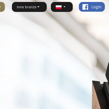
ę
Login
Inne branże