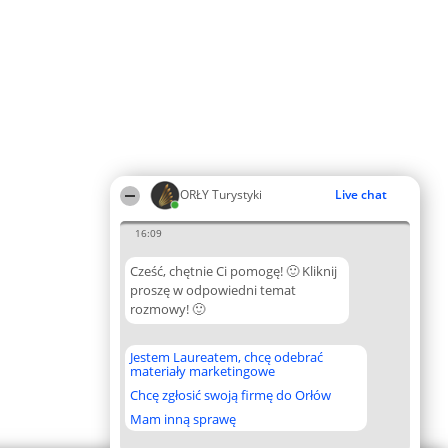
ORŁY Turystyki
Live chat
16:09
Cześć, chętnie Ci pomogę! 🙂 Kliknij
proszę w odpowiedni temat
rozmowy! 🙂
Jestem Laureatem, chcę odebrać
materiały marketingowe
Chcę zgłosić swoją firmę do Orłów
Mam inną sprawę