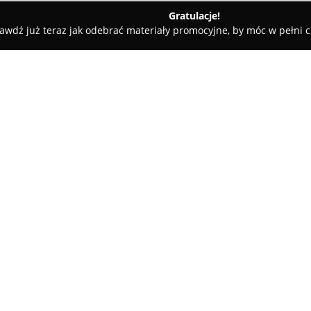
Gratulacje!
awdź już teraz jak odebrać materiały promocyjne, by móc w pełni c
e - Prusice
Hotel-restauracja Riviera
O firmie:
Obiekt położony na obrzeżach m
Hotel Restauracja Riviera
to mi
i osób planujących różnego rod
urządzone pokoje jedno- oraz 
Pokaż więcej >>
oraz dostęp do Internetu. Na te
parking.
Ważną cechą hotelu jest elasty
klientów pozostaje pięć sal ko
do 200 osób, a także mniejsze 