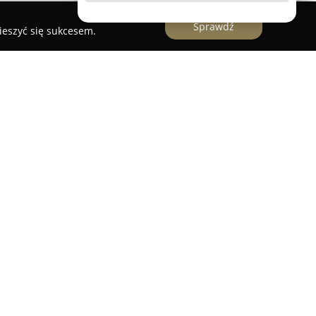
Sprawdź
ieszyć się sukcesem.
iejscowości Prusice, tuż przy trasie numer pięć,
ejsce przeznaczone zarówno dla podróżnych, jak
zaju wydarzenia. W ofercie znajdują się stylowo
dwuosobowe, które wyposażone są w telewizor
renie posesji dostępny jest rozległy, ogrodzony
czność w organizacji spotkań – do dyspozycji
nferencyjnych z klimatyzacją, o pojemności od 30
pomieszczenia dla grup od 12 do 30 osób.