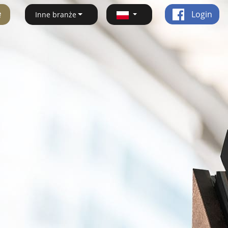
ę
Login
Inne branże