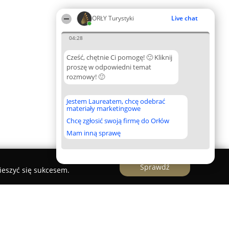
ORŁY Turystyki
Live chat
04:28
Cześć, chętnie Ci pomogę! 🙂 Kliknij
proszę w odpowiedni temat
rozmowy! 🙂
Jestem Laureatem, chcę odebrać
materiały marketingowe
Chcę zgłosić swoją firmę do Orłów
Mam inną sprawę
Sprawdź
ieszyć się sukcesem.