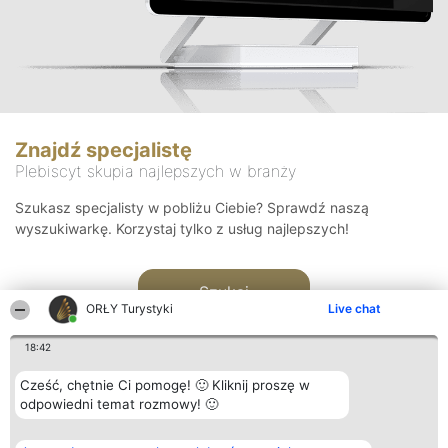
Znajdź specjalistę
Plebiscyt skupia najlepszych w branży
Szukasz specjalisty w pobliżu Ciebie? Sprawdź naszą
wyszukiwarkę. Korzystaj tylko z usług najlepszych!
Szukaj
ORŁY Turystyki
Live chat
18:42
Cześć, chętnie Ci pomogę! 🙂 Kliknij proszę w
odpowiedni temat rozmowy! 🙂
Organizator plebiscytu
Plebiscyt
Kontakt