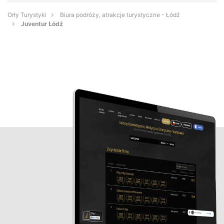
Orły Turystyki
Biura podróży, atrakcje turystyczne - Łódź
Juventur Łódź