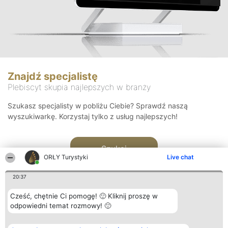
Znajdź specjalistę
Plebiscyt skupia najlepszych w branży
Szukasz specjalisty w pobliżu Ciebie? Sprawdź naszą
wyszukiwarkę. Korzystaj tylko z usług najlepszych!
Szukaj
ORŁY Turystyki
Live chat
20:37
Cześć, chętnie Ci pomogę! 🙂 Kliknij proszę w
odpowiedni temat rozmowy! 🙂
Organizator plebiscytu
Plebiscyt
Kontakt