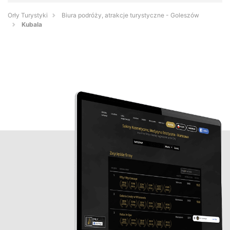
Orły Turystyki
Biura podróży, atrakcje turystyczne - Goleszów
Kubala