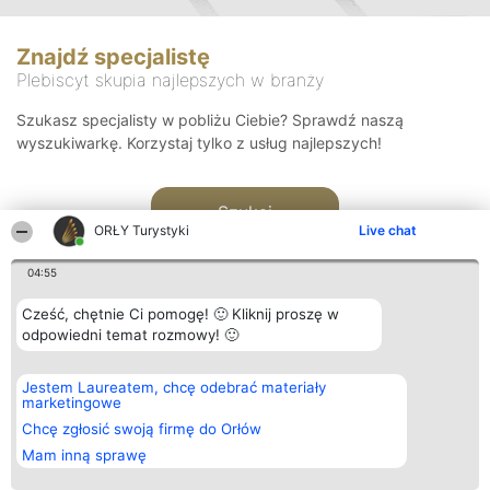
Znajdź specjalistę
Plebiscyt skupia najlepszych w branży
Szukasz specjalisty w pobliżu Ciebie? Sprawdź naszą
wyszukiwarkę. Korzystaj tylko z usług najlepszych!
Szukaj
ORŁY Turystyki
Live chat
04:55
Cześć, chętnie Ci pomogę! 🙂 Kliknij proszę w
odpowiedni temat rozmowy! 🙂
Organizator plebiscytu
Plebiscyt
Kontakt
Jestem Laureatem, chcę odebrać materiały
Bright Side Solutions sp. z o.
Laureaci
Kontakt
marketingowe
o. sp. k.
Lista
ul. Ruska 22
wszystkich
Chcę zgłosić swoją firmę do Orłów
Wrocław 50-079
Laureatów
Mam inną sprawę
KRS 0000749100 | Regon
Zasady
381313360 | NIP 8943132676
Regulamin
+48 508 492 400
Polityka