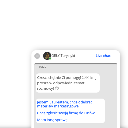
ORŁY Turystyki
Live chat
16:20
Cześć, chętnie Ci pomogę! 🙂 Kliknij
proszę w odpowiedni temat
rozmowy! 🙂
Jestem Laureatem, chcę odebrać
materiały marketingowe
Chcę zgłosić swoją firmę do Orłów
Mam inną sprawę