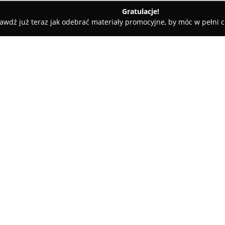
Gratulacje!
awdź już teraz jak odebrać materiały promocyjne, by móc w pełni c
e - Nielisz
Kwatera Agroturystyczna Fanaberia
O firmie:
Kwatera Agroturystyczna Fan
zabytkowego kościoła, lasu i Z
wolnostojących domków letnisk
dwóch do sześciu osób. W każ
Pokaż więcej >>
łazienka. Posesja jest ogrodzo
wypoczynkowi rodzin z dziećmi 
kontaktu z naturą.
Goście mają do dyspozycji miej
parking, dostęp do bezprzewodo