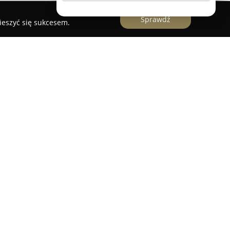
Sprawdź
ieszyć się sukcesem.
aberia
znajduje się w Nieliszu, w pobliżu
alewu Nielisz. Ośrodek specjalizuje się w wynajmie
owych, przeznaczonych dla grup liczących od
dym domku znajduje się aneks kuchenny oraz
na oraz utrzymana w dobrym stanie, co sprzyja
oraz grup przyjaciół poszukujących ciszy i
sce do biesiadowania z opcją rozpalenia ogniska,
wego internetu Wi-Fi oraz małą siłownię. Zaletą