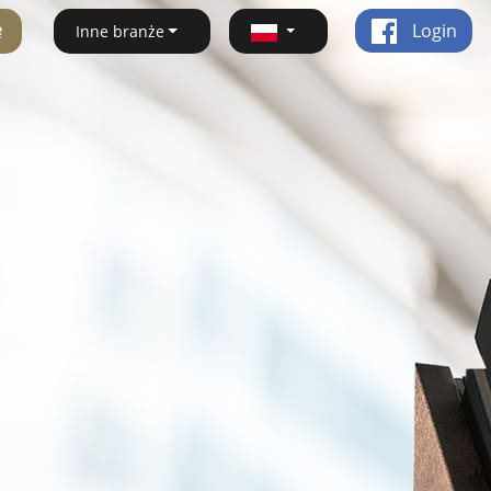
ę
Login
Inne branże