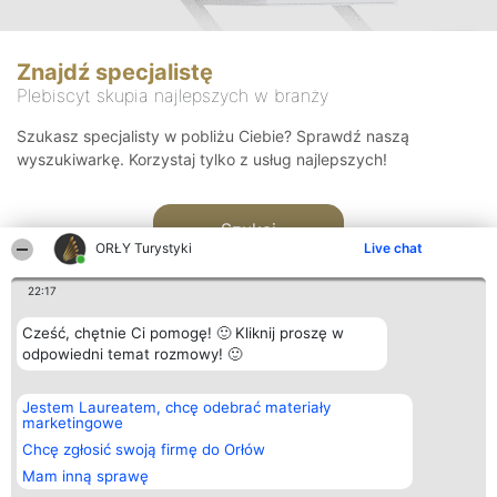
Znajdź specjalistę
Plebiscyt skupia najlepszych w branży
Szukasz specjalisty w pobliżu Ciebie? Sprawdź naszą
wyszukiwarkę. Korzystaj tylko z usług najlepszych!
Szukaj
ORŁY Turystyki
Live chat
22:17
Cześć, chętnie Ci pomogę! 🙂 Kliknij proszę w
odpowiedni temat rozmowy! 🙂
Organizator plebiscytu
Plebiscyt
Kontakt
Jestem Laureatem, chcę odebrać materiały
Bright Side Solutions sp. z o.
Laureaci
Kontakt
marketingowe
o. sp. k.
Lista
ul. Ruska 22
wszystkich
Chcę zgłosić swoją firmę do Orłów
Wrocław 50-079
Laureatów
Mam inną sprawę
KRS 0000749100 | Regon
Zasady
381313360 | NIP 8943132676
Regulamin