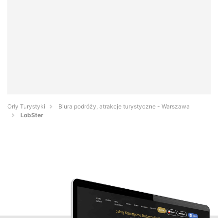
Orły Turystyki
Biura podróży, atrakcje turystyczne - Warszawa
LobSter