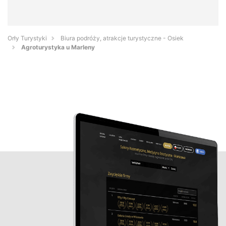
Orły Turystyki
Biura podróży, atrakcje turystyczne - Osiek
Agroturystyka u Marleny