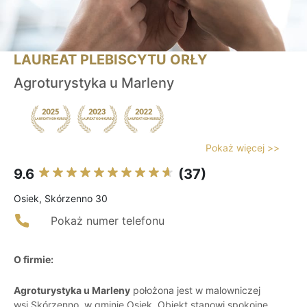
LAUREAT PLEBISCYTU ORŁY
Agroturystyka u Marleny
Pokaż więcej >>
9.6
(37)
Osiek, Skórzenno 30
Pokaż numer telefonu
O firmie:
Agroturystyka u Marleny
położona jest w malowniczej
wsi Skórzenno, w gminie Osiek. Obiekt stanowi spokojne