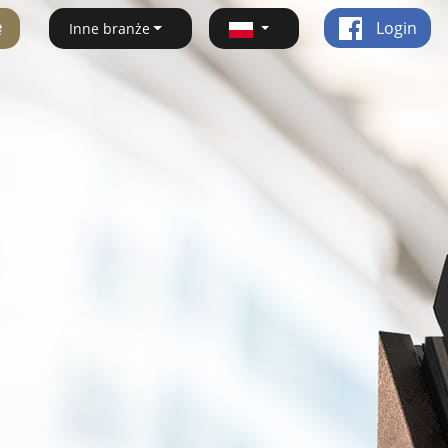
ę
Login
Inne branże