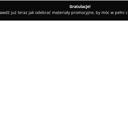
Gratulacje!
awdź już teraz jak odebrać materiały promocyjne, by móc w pełni c
e - Sokółka
Na Wzgórzu.
O firmie:
Obiekt zlokalizowany w Bachmat
Na Wzgórzu
, zajmuje obszar p
i łąkami. Położenie to sprzyja 
umożliwiając odpoczynek, rege
Pokaż więcej >>
otulinie pagórków sokólskich i
określanym mianem „Zielonych P
obecność naturalnej tamy bobr
gospodarstwa.
Oferta obejmuje szeroki zakres 