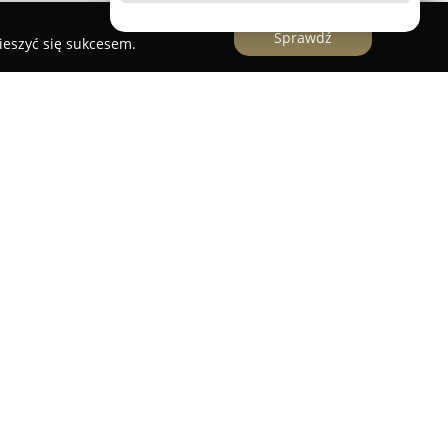
Sprawdź
ieszyć się sukcesem.
ówce, około 6 kilometrów od Sokółki, znany jako
rzekraczający 7 hektarów, otoczony lasami, polami
wypoczynkowi z dala od zgiełku miasta,
nerację zdrowia oraz poszukiwanie spokoju w
 na obrzeżach Puszczy Knyszyńskiej w regionie
łuc Polski”. Cechą charakterystyczną jest
owej na rzece przepływającej przez teren
aktywności, takich jak zimowe kuligi z ogniskiem,