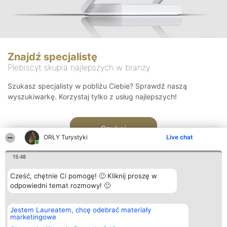
Znajdź specjalistę
Plebiscyt skupia najlepszych w branży
Szukasz specjalisty w pobliżu Ciebie? Sprawdź naszą
wyszukiwarkę. Korzystaj tylko z usług najlepszych!
Szukaj
ORŁY Turystyki
Live chat
15:48
Cześć, chętnie Ci pomogę! 🙂 Kliknij proszę w
odpowiedni temat rozmowy! 🙂
Organizator plebiscytu
Plebiscyt
Kontakt
Jestem Laureatem, chcę odebrać materiały
Bright Side Solutions sp. z o.
Laureaci
Kontakt
marketingowe
o. sp. k.
Lista
ul. Ruska 22
wszystkich