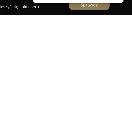
Sprawdź
ieszyć się sukcesem.
w Pasymiu to obiekt położony w północno-
zegu jeziora Kalwa. Oferuje on gościom możliwość
ą oraz szeroką gamę aktywności na świeżym
przyjają żeglowaniu, wędkowaniu i pieszym
h, które wraz z jeziorami stanowią
jobrazu regionu.
 od momentu założenia troszczy się o
unków pobytu. Na miejscu dostępne są pokoje
o urządzone z wykorzystaniem elementów drewna,
 otoczenia. Goście mogą korzystać z