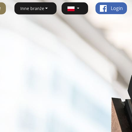
ę
Login
Inne branże