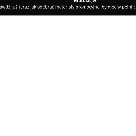
Gratulacje!
awdź już teraz jak odebrać materiały promocyjne, by móc w pełni c
ne - Pasym
Ośrodek Wczasowy Posejdon
O firmie:
Ośrodek Wczasowy Posejdon
wschodniej Polsce, tuż przy br
obcowania z mazurską przyrod
powietrzu. Okoliczne tereny s
Pokaż więcej >>
wycieczkom po rozległych lasac
charakterystyczny element kra
Ośrodek powstał w 2001 roku i
zapewnienie komfortowych war
oraz klimatyczne domki, częst
które nawiązują do naturalnego