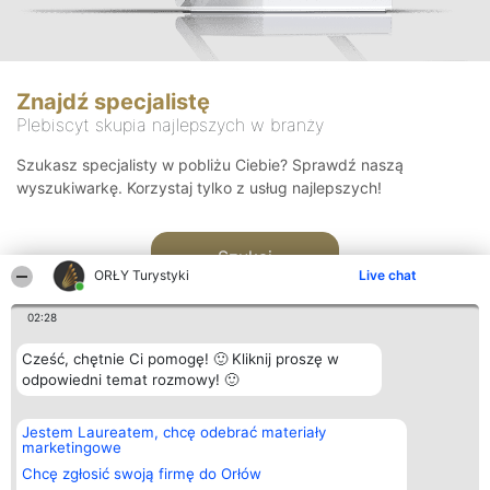
Znajdź specjalistę
Plebiscyt skupia najlepszych w branży
Szukasz specjalisty w pobliżu Ciebie? Sprawdź naszą
wyszukiwarkę. Korzystaj tylko z usług najlepszych!
Szukaj
ORŁY Turystyki
Live chat
02:28
Cześć, chętnie Ci pomogę! 🙂 Kliknij proszę w
odpowiedni temat rozmowy! 🙂
Organizator plebiscytu
Plebiscyt
Kontakt
Jestem Laureatem, chcę odebrać materiały
Bright Side Solutions sp. z o.
Laureaci
Kontakt
marketingowe
o. sp. k.
Lista
ul. Ruska 22
wszystkich
Chcę zgłosić swoją firmę do Orłów
Wrocław 50-079
Laureatów