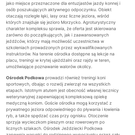
jako miejsce przeznaczone dla entuzjastów jazdy konnej i
osób poszukujących aktywnego odpoczynku. Obiekt
otaczają rozległe łąki, lasy oraz liczne jeziora, wśród
których znajduje się jezioro Morzycko. Agroturystyczny
charakter kompleksu sprawia, że oferta jest skierowana
zarówno do początkujących, jak i zaawansowanych
jeźdźców, którzy mają możliwość uczestnictwa w
szkoleniach prowadzonych przez wykwalifikowanych
instruktorów. Na terenie ośrodka dostępne są lekcje na
placu, treningi w krytej ujeżdżalni oraz rajdy w teren,
umożliwiające poznawanie walorów okolicy.
Ośrodek Podkowa
prowadzi również treningi koni
sportowych, dbając o rozwój zwierząt na wszystkich
etapach. Istotnym atutem jest obecność własnej lecznicy
weterynaryjnej zapewniającej kompleksową opiekę
medyczną koniom. Goście ośrodka mogą korzystać z
prywatnego jeziora odpowiedniego do pływania i łowienia
ryb, a także spędzać czas przy ognisku. Otoczenie
sprzyja wycieczkom pieszym oraz rowerowym po
licznych szlakach. Ośrodek Jeździecki Podkowa
zapewnia warunki do rodzinnego wypoczynku przez cały