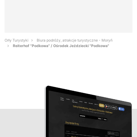
Orły Turystyki
Biura podróży, atrakcje turystyczne - Moryń
Reiterhof "Podkowa" / Ośrodek Jeździecki "Podkowa"